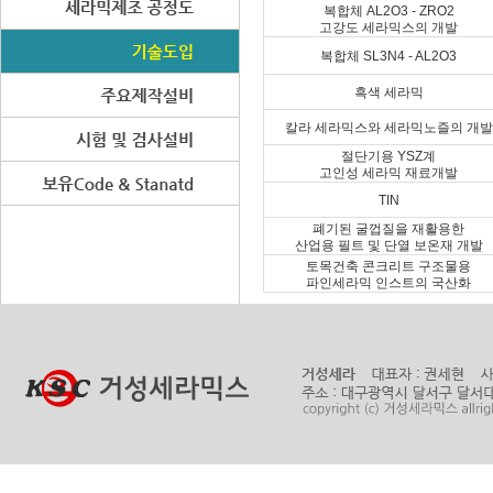
복합체 AL2O3 - ZRO2
고강도 세라믹스의 개발
복합체 SL3N4 - AL2O3
흑색 세라믹
칼라 세라믹스와 세라믹노즐의 개발
절단기용 YSZ계
고인성 세라믹 재료개발
TIN
폐기된 굴껍질을 재활용한
산업용 필트 및 단열 보온재 개발
토목건축 콘크리트 구조물용
파인세라믹 인스트의 국산화